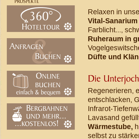
Relaxen in uns
Vital-Sanarium
Farblicht..., sc
Ruheraum in g
Vogelgeswitsch
Düfte und Klä
Regenerieren, 
entschlacken, G
Infrarot-Tiefen
Lavasand gefüll
Wärmestube,
h
selbst zu stärke